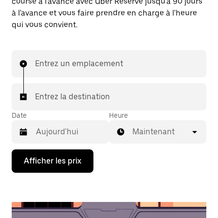
course à l'avance avec Uber Reserve jusqu'à 90 jours
à l'avance et vous faire prendre en charge à l'heure
qui vous convient.
Entrez un emplacement
Entrez la destination
Date
Heure
Maintenant
Appuyez
Afficher les prix
sur
la
flèche
vers
le
bas
pour