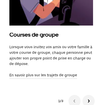
Courses de groupe
Co
Lorsque vous invitez vos amis ou votre famille à
S’il
votre course de groupe, chaque personne peut
votr
ajouter son propre point de prise en charge ou
jusq
de dépose.
doit
com
En savoir plus sur les trajets de groupe
1/3