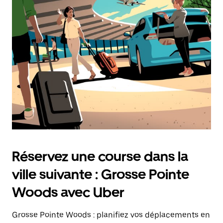
une
date.
Appuyez
sur
la
touche
d'échappement
pour
fermer
le
calendrier.
Réservez une course dans la
ville suivante : Grosse Pointe
Woods avec Uber
Grosse Pointe Woods : planifiez vos déplacements en