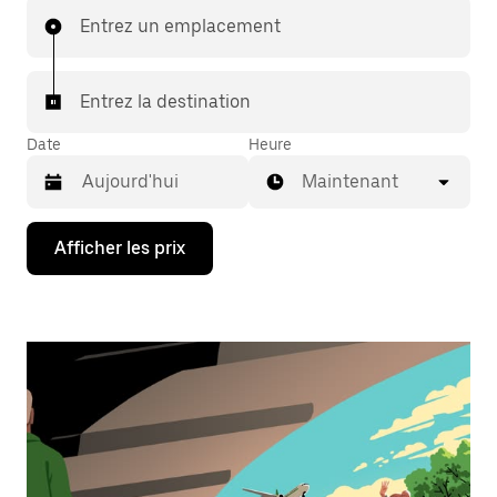
Entrez un emplacement
Entrez la destination
Date
Heure
Maintenant
Appuyez
Afficher les prix
sur
la
flèche
vers
le
bas
pour
interagir
avec
le
calendrier
et
sélectionner