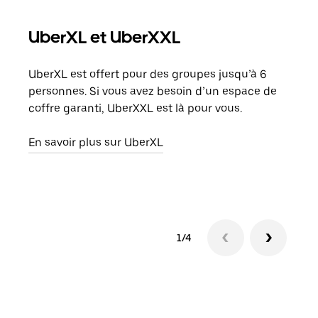
UberXL et UberXXL
Co
UberXL est offert pour des groupes jusqu’à 6
Lors
personnes. Si vous avez besoin d’un espace de
votr
coffre garanti, UberXXL est là pour vous.
ajou
de d
En savoir plus sur UberXL
En s
1/4