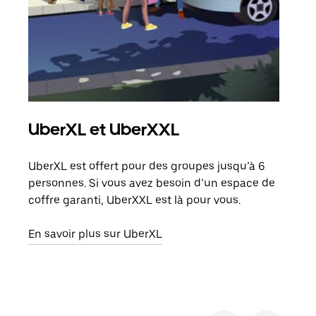
UberXL et UberXXL
Co
UberXL est offert pour des groupes jusqu’à 6
Lors
personnes. Si vous avez besoin d’un espace de
votr
coffre garanti, UberXXL est là pour vous.
ajou
de d
En savoir plus sur UberXL
En s