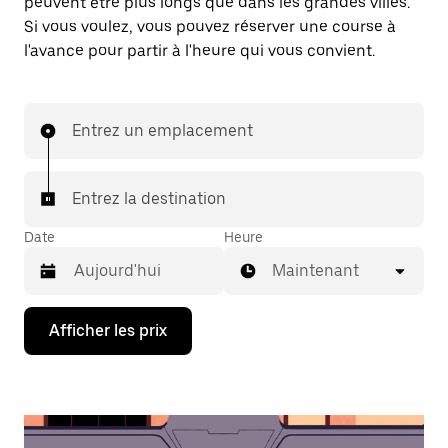
peuvent être plus longs que dans les grandes villes.
Si vous voulez, vous pouvez réserver une course à
l'avance pour partir à l'heure qui vous convient.
Entrez un emplacement
Entrez la destination
Date
Heure
Maintenant
Appuyez
Afficher les prix
sur
la
flèche
vers
le
bas
pour