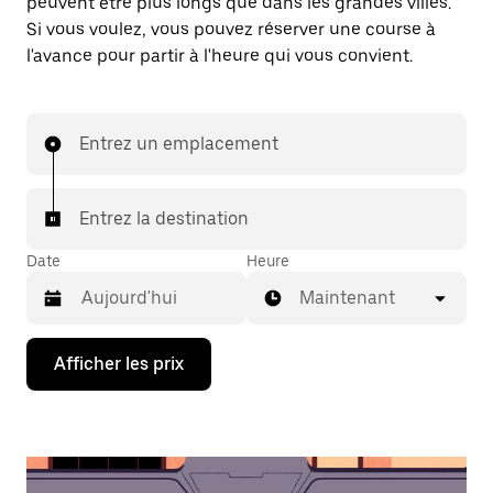
peuvent être plus longs que dans les grandes villes.
Si vous voulez, vous pouvez réserver une course à
l'avance pour partir à l'heure qui vous convient.
Entrez un emplacement
Entrez la destination
Date
Heure
Maintenant
Appuyez
Afficher les prix
sur
la
flèche
vers
le
bas
pour