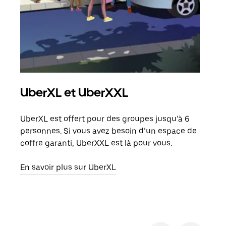
UberXL et UberXXL
Co
UberXL est offert pour des groupes jusqu’à 6
Lors
personnes. Si vous avez besoin d’un espace de
votr
coffre garanti, UberXXL est là pour vous.
ajou
de d
En savoir plus sur UberXL
En s