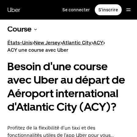
Passer
au
Uber
Se connecter
S'inscrire
contenu
principal
Course
États-Unis
>
New Jersey
>
Atlantic City
>
ACY
>
ACY une course avec Uber
Besoin d'une course
avec Uber au départ de
Aéroport international
d'Atlantic City (ACY)?
Profitez de la flexibilité d'un taxi et des
fonctionnalités utiles de l'app Uber pour vous