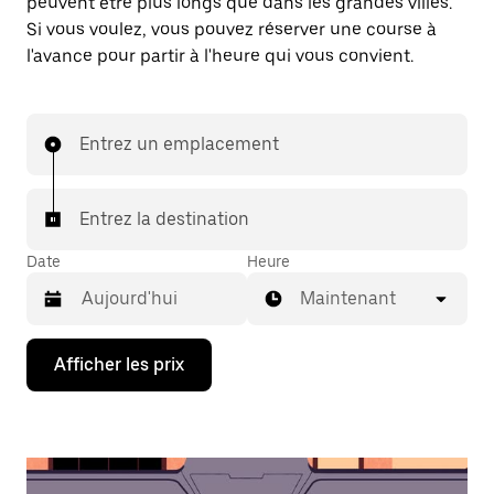
peuvent être plus longs que dans les grandes villes.
Si vous voulez, vous pouvez réserver une course à
l'avance pour partir à l'heure qui vous convient.
Entrez un emplacement
Entrez la destination
Date
Heure
Maintenant
Appuyez
Afficher les prix
sur
la
flèche
vers
le
bas
pour