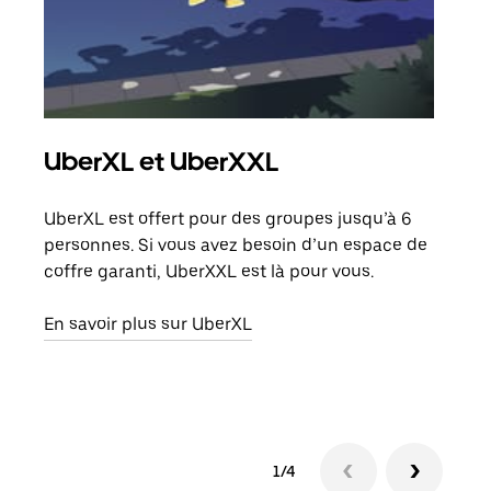
UberXL et UberXXL
Co
UberXL est offert pour des groupes jusqu’à 6
Lors
personnes. Si vous avez besoin d’un espace de
votr
coffre garanti, UberXXL est là pour vous.
ajou
de d
En savoir plus sur UberXL
En s
1/4