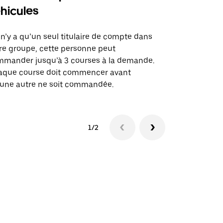
hicules
Notre option
des itinérai
l n’y a qu’un seul titulaire de compte dans
lieux d’évé
re groupe, cette personne peut
mander jusqu’à 3 courses à la demande.
Voir la dispo
aque course doit commencer avant
une autre ne soit commandée.
1/2