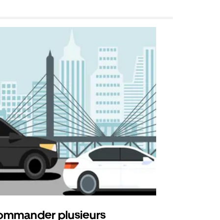
mmander plusieurs
Uber Shu