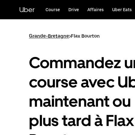
Passer
au
Uber
Course
Drive
Affaires
Uber Eats
contenu
principal
Grande-Bretagne
>
Flax Bourton
Commandez u
course avec U
maintenant ou
plus tard à Flax