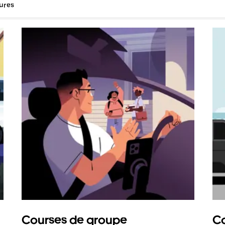
tures
Courses de groupe
Co