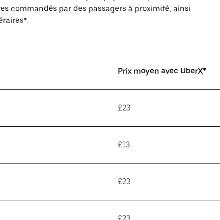
aires commandés par des passagers à proximité, ainsi
éraires*.
Prix moyen avec UberX*
£23
£13
£23
£23