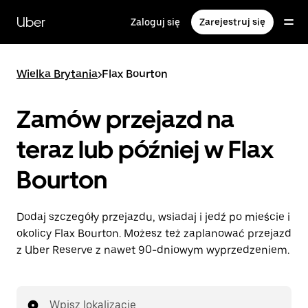
Przejdź
do
Uber
Zaloguj się
Zarejestruj się
głównej
zawartości
Wielka Brytania
>
Flax Bourton
Zamów przejazd na
teraz lub później w Flax
Bourton
Dodaj szczegóły przejazdu, wsiadaj i jedź po mieście i
okolicy Flax Bourton. Możesz też zaplanować przejazd
z Uber Reserve z nawet 90-dniowym wyprzedzeniem.
Wpisz lokalizację