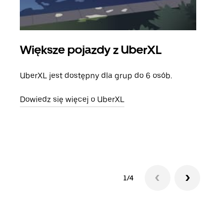
Większe pojazdy z UberXL
Pr
UberXL jest dostępny dla grup do 6 osób.
Gdy 
prze
Dowiedz się więcej o UberXL
doda
Dowi
1/4