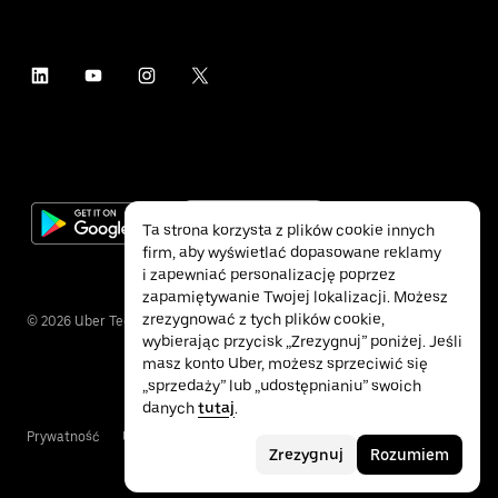
Ta strona korzysta z plików cookie innych
firm, aby wyświetlać dopasowane reklamy
i zapewniać personalizację poprzez
zapamiętywanie Twojej lokalizacji. Możesz
zrezygnować z tych plików cookie,
©
2026
Uber Technologies Inc.
wybierając przycisk „Zrezygnuj” poniżej. Jeśli
masz konto Uber, możesz sprzeciwić się
„sprzedaży” lub „udostępnianiu” swoich
danych
tutaj
.
Prywatność
Ułatwienia dostępu
Warunki
Zrezygnuj
Rozumiem