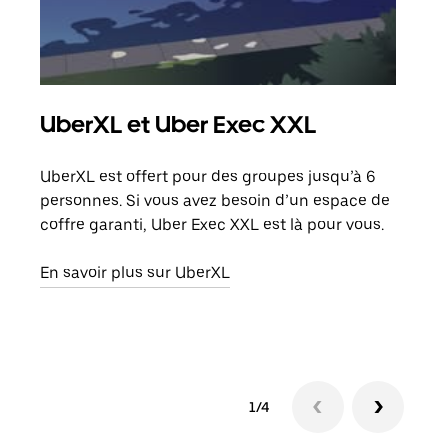
UberXL et Uber Exec XXL
Co
UberXL est offert pour des groupes jusqu’à 6
Lors
personnes. Si vous avez besoin d’un espace de
votr
coffre garanti, Uber Exec XXL est là pour vous.
ajou
de d
En savoir plus sur UberXL
En s
1/4