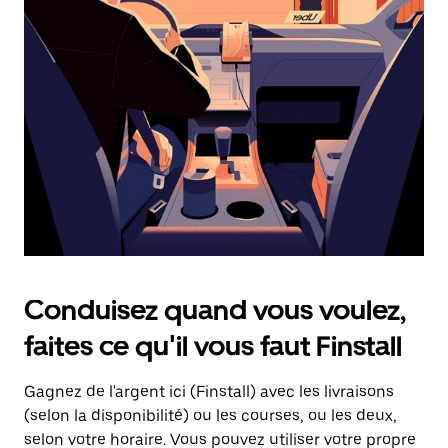
une
date.
Appuyez
sur
la
touche
d'échappement
pour
fermer
le
calendrier.
Conduisez quand vous voulez,
faites ce qu'il vous faut Finstall
Gagnez de l'argent ici (Finstall) avec les livraisons
(selon la disponibilité) ou les courses, ou les deux,
selon votre horaire. Vous pouvez utiliser votre propre