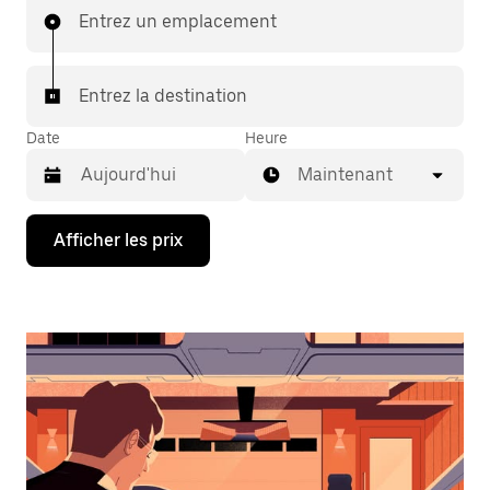
Entrez un emplacement
Entrez la destination
Date
Heure
Maintenant
Appuyez
Afficher les prix
sur
la
flèche
vers
le
bas
pour
interagir
avec
le
calendrier
et
sélectionner