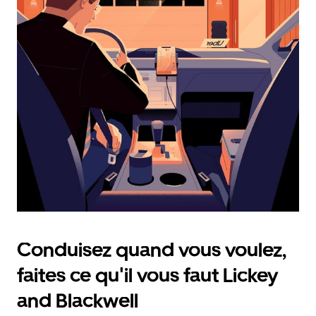
calendrier
et
sélectionner
une
date.
Appuyez
sur
la
touche
d'échappement
pour
fermer
le
calendrier.
Conduisez quand vous voulez,
faites ce qu'il vous faut Lickey
and Blackwell