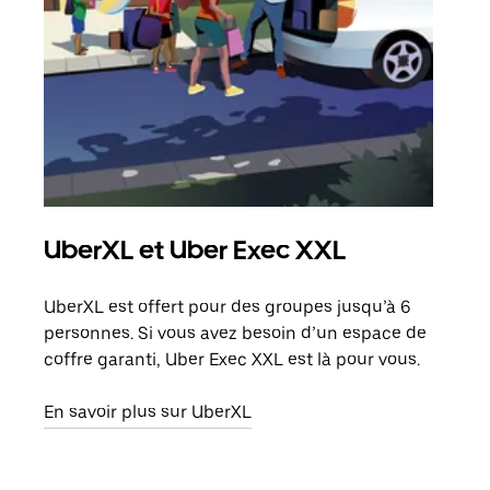
UberXL et Uber Exec XXL
Co
UberXL est offert pour des groupes jusqu’à 6
Lors
personnes. Si vous avez besoin d’un espace de
votr
coffre garanti, Uber Exec XXL est là pour vous.
ajou
de d
En savoir plus sur UberXL
En s