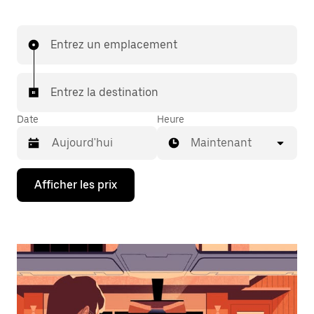
Entrez un emplacement
Entrez la destination
Date
Heure
Maintenant
Appuyez
Afficher les prix
sur
la
flèche
vers
le
bas
pour
interagir
avec
le