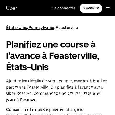
Passer
au
Uber
Se connecter
S'inscrire
contenu
principal
États-Unis
>
Pennsylvanie
>
Feasterville
Planifiez une course à
l'avance à Feasterville,
États-Unis
Ajoutez les détails de votre course, montez à bord et
parcourez Feasterville. Ou planifiez à l'avance avec
Uber Reserve. Commandez une course jusqu'à 90
jours à l'avance.
Conseil :
les temps de prise en charge ici