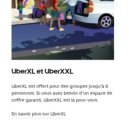
UberXL et UberXXL
Co
UberXL est offert pour des groupes jusqu’à 6
Lors
personnes. Si vous avez besoin d’un espace de
votr
coffre garanti, UberXXL est là pour vous.
ajou
de d
En savoir plus sur UberXL
En s