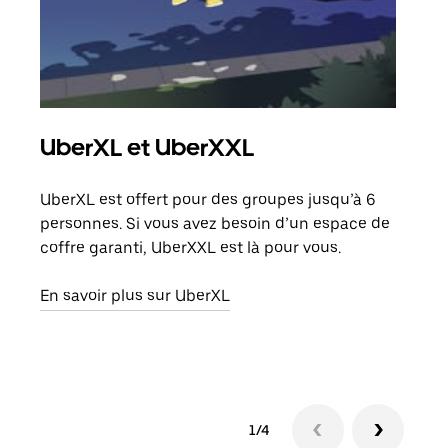
UberXL et UberXXL
Co
UberXL est offert pour des groupes jusqu’à 6
Lors
personnes. Si vous avez besoin d’un espace de
votr
coffre garanti, UberXXL est là pour vous.
ajou
de d
En savoir plus sur UberXL
En s
1/4