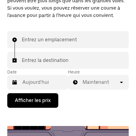
peuvent être plus longs que dans les grandes villes.
Si vous voulez, vous pouvez réserver une course à
l'avance pour partir à l'heure qui vous convient.
Entrez un emplacement
Entrez la destination
Date
Heure
Maintenant
Appuyez
Afficher les prix
sur
la
flèche
vers
le
bas
pour