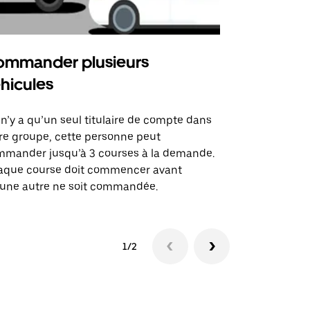
mmander plusieurs
Uber Shu
hicules
Notre option
des itinérai
l n’y a qu’un seul titulaire de compte dans
lieux d’évé
re groupe, cette personne peut
mander jusqu’à 3 courses à la demande.
Voir la dispo
aque course doit commencer avant
une autre ne soit commandée.
1/2