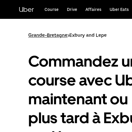
Passer
au
Uber
Course
Drive
Affaires
Uber Eats
contenu
principal
Grande-Bretagne
>
Exbury and Lepe
Commandez u
course avec U
maintenant ou
plus tard à Exb