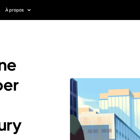
À propos
ne
ber
ury