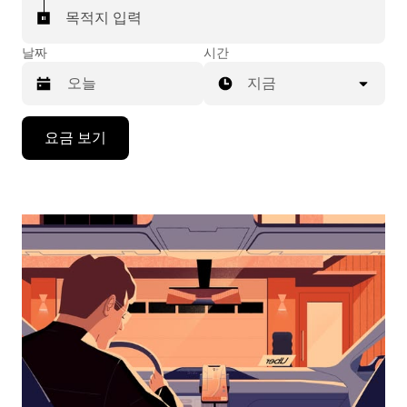
목적지 입력
날짜
시간
지금
캘
요금 보기
린
더
를
조
작
하
려
면
아
래
화
살
표
키