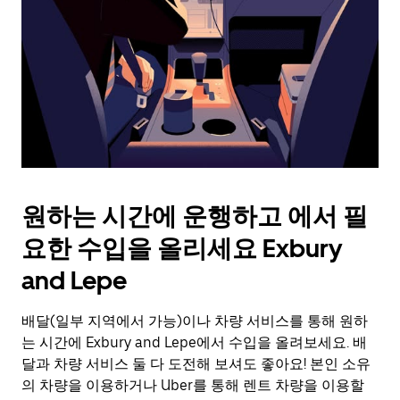
를
눌
러
날
짜
를
선
택
하
세
요.
원하는 시간에 운행하고 에서 필
캘
린
요한 수입을 올리세요 Exbury
더
를
and Lepe
닫
으
배달(일부 지역에서 가능)이나 차량 서비스를 통해 원하
려
는 시간에 Exbury and Lepe에서 수입을 올려보세요. 배
면
Esc
달과 차량 서비스 둘 다 도전해 보셔도 좋아요! 본인 소유
키
의 차량을 이용하거나 Uber를 통해 렌트 차량을 이용할
를