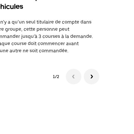
hicules
Notre option
des itinérai
l n’y a qu’un seul titulaire de compte dans
lieux d’évé
re groupe, cette personne peut
mander jusqu’à 3 courses à la demande.
Voir la dispo
aque course doit commencer avant
une autre ne soit commandée.
1/2