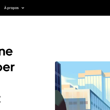
À propos
ne
ber
t