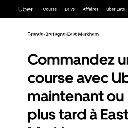
Passer
au
Uber
Course
Drive
Affaires
Uber Eats
contenu
principal
Grande-Bretagne
>
East Markham
Commandez u
course avec U
maintenant ou
plus tard à Eas