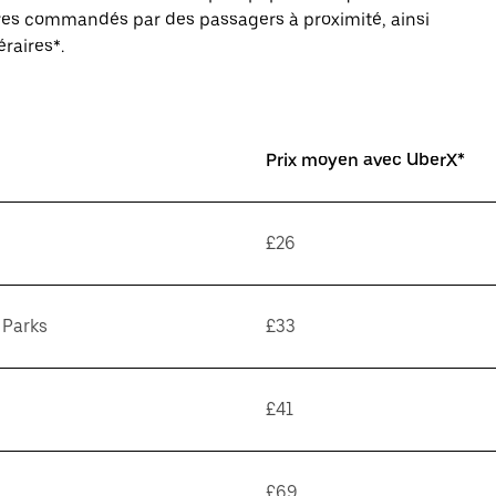
aires commandés par des passagers à proximité, ainsi
éraires*.
Prix moyen avec UberX*
£26
 Parks
£33
£41
£69