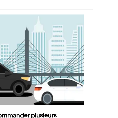
mmander plusieurs
Uber Shu