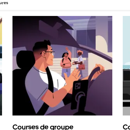
tures
Courses de groupe
Co