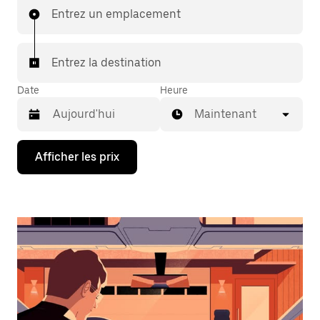
Entrez un emplacement
Entrez la destination
Date
Heure
Maintenant
Appuyez
Afficher les prix
sur
la
flèche
vers
le
bas
pour
interagir
avec
le
calendrier
et
sélectionner