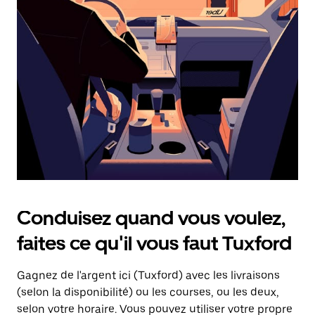
une
date.
Appuyez
sur
la
touche
d'échappement
pour
fermer
le
calendrier.
Conduisez quand vous voulez,
faites ce qu'il vous faut Tuxford
Gagnez de l'argent ici (Tuxford) avec les livraisons
(selon la disponibilité) ou les courses, ou les deux,
selon votre horaire. Vous pouvez utiliser votre propre