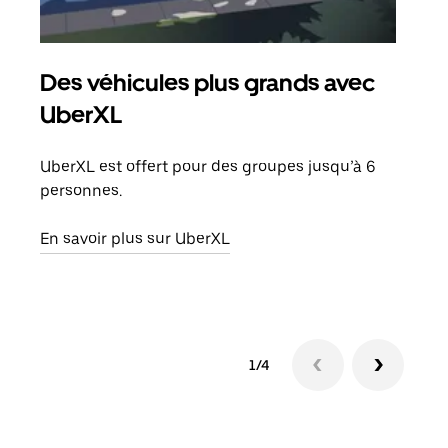
Des véhicules plus grands avec
Co
UberXL
Lors
votr
UberXL est offert pour des groupes jusqu’à 6
ajou
personnes.
de d
En savoir plus sur UberXL
En s
1/4