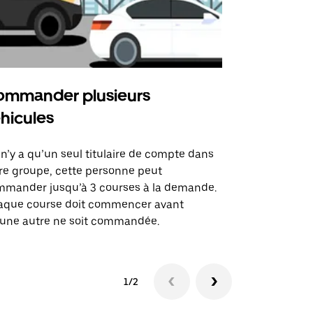
mmander plusieurs
Uber Shu
hicules
Notre option
des itinérai
l n’y a qu’un seul titulaire de compte dans
lieux d’évé
re groupe, cette personne peut
mander jusqu’à 3 courses à la demande.
Voir la dispo
aque course doit commencer avant
une autre ne soit commandée.
1/2