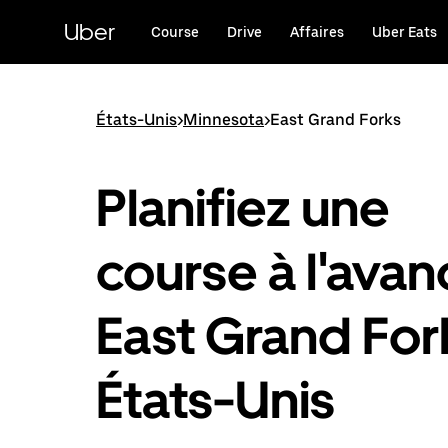
Passer
au
Uber
Course
Drive
Affaires
Uber Eats
contenu
principal
États-Unis
>
Minnesota
>
East Grand Forks
Planifiez une
course à l'avan
East Grand For
États-Unis