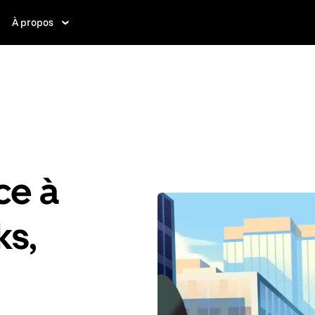
À propos
ce à
ks,