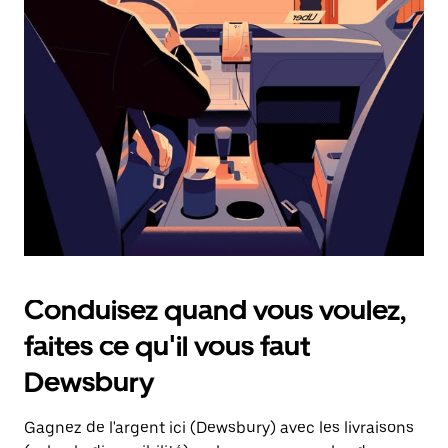
une
date.
Appuyez
sur
la
touche
d'échappement
pour
fermer
le
calendrier.
Conduisez quand vous voulez,
faites ce qu'il vous faut
Dewsbury
Gagnez de l'argent ici (Dewsbury) avec les livraisons