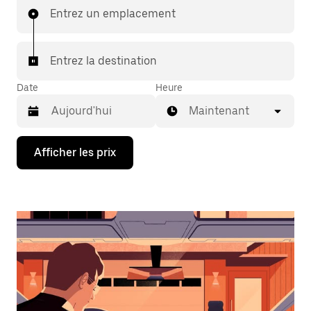
Entrez un emplacement
Entrez la destination
Date
Heure
Maintenant
Appuyez
Afficher les prix
sur
la
flèche
vers
le
bas
pour
interagir
avec
le
calendrier
et
sélectionner