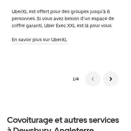
UberXL est offert pour des groupes jusqu’à 6
Lors
personnes. Si vous avez besoin d’un espace de
votr
coffre garanti, Uber Exec XXL est là pour vous.
ajou
de d
En savoir plus sur UberXL
En s
1/4
Covoiturage et autres services
à Dewsbury, Angleterre