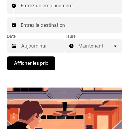
Entrez un emplacement
Entrez la destination
Date
Heure
Maintenant
Appuyez
Afficher les prix
sur
la
flèche
vers
le
bas
pour
interagir
avec
le
calendrier
et
sélectionner