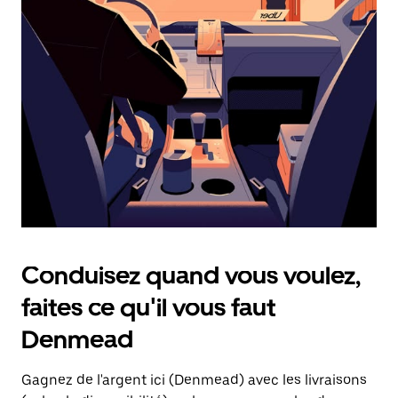
une
date.
Appuyez
sur
la
touche
d'échappement
pour
fermer
le
calendrier.
Conduisez quand vous voulez,
faites ce qu'il vous faut
Denmead
Gagnez de l'argent ici (Denmead) avec les livraisons