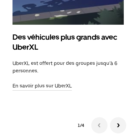
Des véhicules plus grands avec
Co
UberXL
Lors
votr
UberXL est offert pour des groupes jusqu’à 6
ajou
personnes.
de d
En savoir plus sur UberXL
En s
1/4