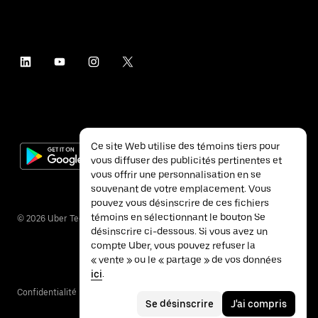
Ce site Web utilise des témoins tiers pour
vous diffuser des publicités pertinentes et
vous offrir une personnalisation en se
souvenant de votre emplacement. Vous
pouvez vous désinscrire de ces fichiers
témoins en sélectionnant le bouton Se
©
2026
Uber Technologies inc.
désinscrire ci-dessous. Si vous avez un
compte Uber, vous pouvez refuser la
« vente » ou le « partage » de vos données
ici
.
Confidentialité
Accessibilité
Conditions
Se désinscrire
J'ai compris