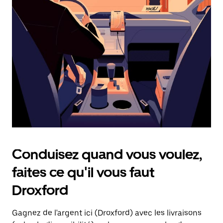
une
date.
Appuyez
sur
la
touche
d'échappement
pour
fermer
le
calendrier.
Conduisez quand vous voulez,
faites ce qu'il vous faut
Droxford
Gagnez de l'argent ici (Droxford) avec les livraisons