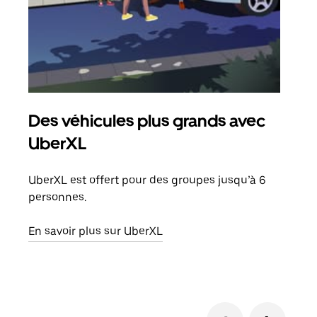
Des véhicules plus grands avec
Co
UberXL
Lors
votr
UberXL est offert pour des groupes jusqu’à 6
ajou
personnes.
de d
En savoir plus sur UberXL
En s