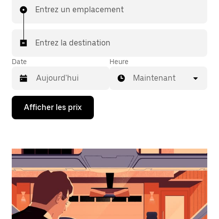
Entrez un emplacement
Entrez la destination
Date
Heure
Maintenant
Appuyez
Afficher les prix
sur
la
flèche
vers
le
bas
pour
interagir
avec
le
calendrier
et
sélectionner