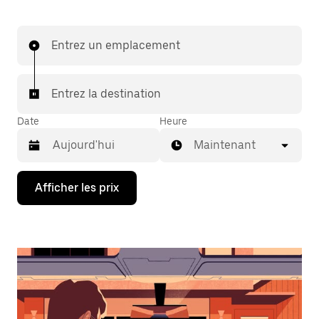
Entrez un emplacement
Entrez la destination
Date
Heure
Maintenant
Appuyez
Afficher les prix
sur
la
flèche
vers
le
bas
pour
interagir
avec
le