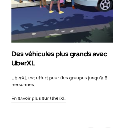
Des véhicules plus grands avec
Co
UberXL
Lors
votr
UberXL est offert pour des groupes jusqu’à 6
ajou
personnes.
de d
En savoir plus sur UberXL
En s