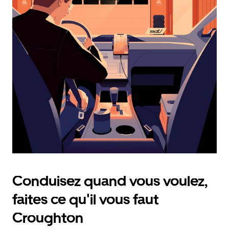
calendrier
et
sélectionner
une
date.
Appuyez
sur
la
touche
d'échappement
pour
fermer
le
calendrier.
Conduisez quand vous voulez,
faites ce qu'il vous faut
Croughton