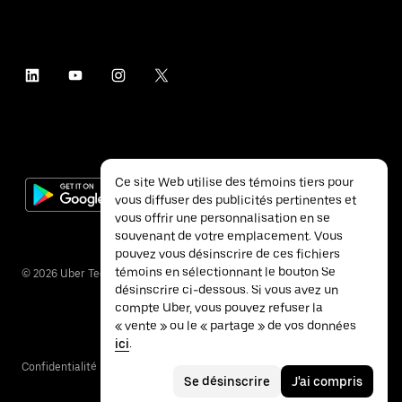
Ce site Web utilise des témoins tiers pour
vous diffuser des publicités pertinentes et
vous offrir une personnalisation en se
souvenant de votre emplacement. Vous
pouvez vous désinscrire de ces fichiers
témoins en sélectionnant le bouton Se
©
2026
Uber Technologies inc.
désinscrire ci-dessous. Si vous avez un
compte Uber, vous pouvez refuser la
« vente » ou le « partage » de vos données
ici
.
Confidentialité
Accessibilité
Conditions
Se désinscrire
J'ai compris