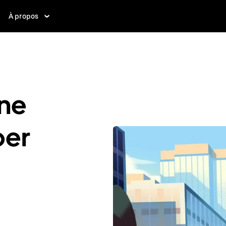
À propos
ne
ber