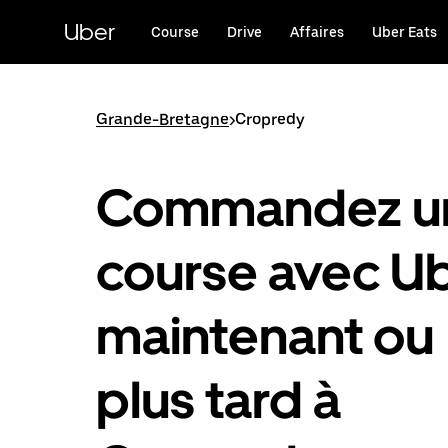
Passer
au
Uber
Course
Drive
Affaires
Uber Eats
contenu
principal
Grande-Bretagne
>
Cropredy
Commandez u
course avec U
maintenant ou
plus tard à