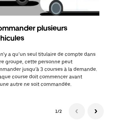
mmander plusieurs
Uber Shu
hicules
Notre option
des itinérai
l n’y a qu’un seul titulaire de compte dans
lieux d’évé
re groupe, cette personne peut
mander jusqu’à 3 courses à la demande.
Voir la dispo
aque course doit commencer avant
une autre ne soit commandée.
1/2