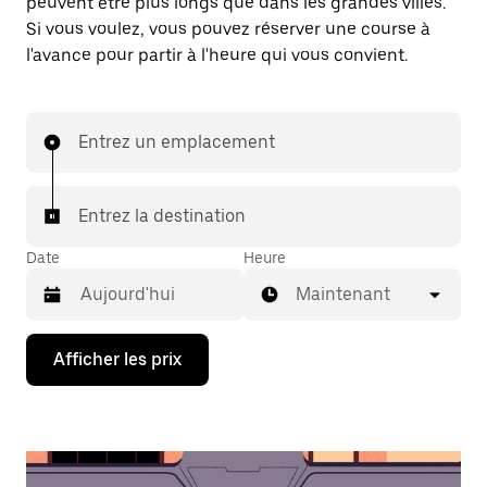
peuvent être plus longs que dans les grandes villes.
Si vous voulez, vous pouvez réserver une course à
l'avance pour partir à l'heure qui vous convient.
Entrez un emplacement
Entrez la destination
Date
Heure
Maintenant
Appuyez
Afficher les prix
sur
la
flèche
vers
le
bas
pour