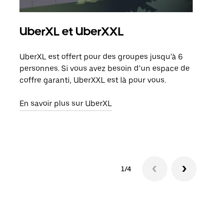
UberXL et UberXXL
Co
UberXL est offert pour des groupes jusqu’à 6
Lors
personnes. Si vous avez besoin d’un espace de
votr
coffre garanti, UberXXL est là pour vous.
ajou
de d
En savoir plus sur UberXL
En s
1/4