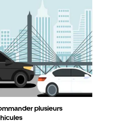
mmander plusieurs
Uber Shu
hicules
Notre option