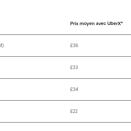
Prix moyen avec UberX*
M)
£36
£33
£34
£22