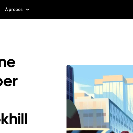
À propos
ne
ber
khill