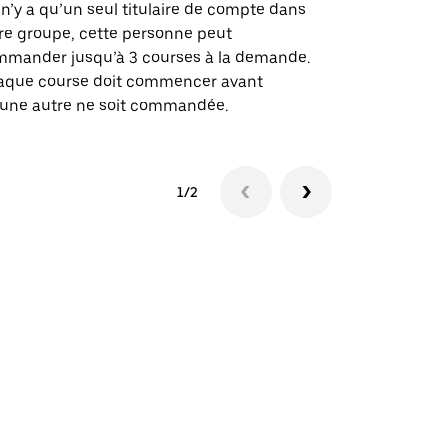
des itinérai
l n’y a qu’un seul titulaire de compte dans
lieux d’évé
re groupe, cette personne peut
mander jusqu’à 3 courses à la demande.
Voir la dispo
aque course doit commencer avant
une autre ne soit commandée.
1/2