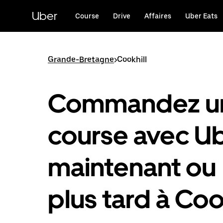
Passer
au
Uber
Course
Drive
Affaires
Uber Eats
contenu
principal
Grande-Bretagne
>
Cookhill
Commandez u
course avec U
maintenant ou
plus tard à Coo