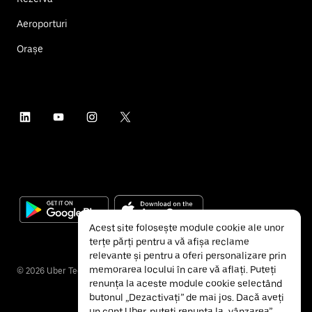
Aeroporturi
Orașe
Acest site folosește module cookie ale unor
terțe părți pentru a vă afișa reclame
relevante și pentru a oferi personalizare prin
memorarea locului în care vă aflați. Puteți
©
2026
Uber Technologies Inc.
renunța la aceste module cookie selectând
butonul „Dezactivați” de mai jos. Dacă aveți
un cont Uber, puteți renunța la „vânzarea”