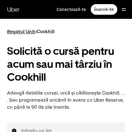
Accesează
direct
Uber
Conectează-te
Înscrie-te
conținutul
principal
Regatul Unit
>
Cookhill
Solicită o cursă pentru
acum sau mai târziu în
Cookhill
Adaugă detaliile cursei, urcă și călătorește Cookhill. . .
. Sau programează oricând în avans cu Uber Reserve,
cu până la 90 de zile înainte.
Introdu un loc