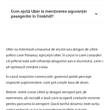
Cum ajută Uber la menținerea siguranței
pasagerilor în Cookhill?
Uber nu tolerează consumul de alcool sau droguri de către
șoferii care folosesc aplicația Uber. În cazul în care consideri
că șoferul este sub influența drogurilor sau a alcoolului, cere-i
să oprească imediat cursa.
În cazul mașinilor comerciale, guvernul poate percepe
impozite suplimentare, care pot crește taxa de drum.
Reține: unele curse către și dinspre aeroport pot, de
asemenea, să includă o taxă care acoperă costurile minime
pentru parcarea la aeroport. Dacă tariful dinamic este activ,
prețul estimat va lua în considerare tarifele actuale.