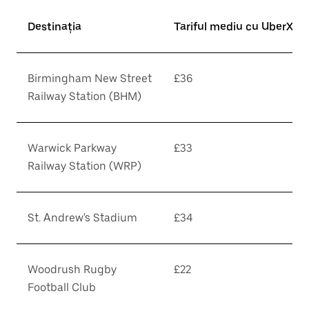
Destinația
Tariful mediu cu UberX*
Birmingham New Street
£36
Railway Station (BHM)
Warwick Parkway
£33
Railway Station (WRP)
St. Andrew's Stadium
£34
Woodrush Rugby
£22
Football Club