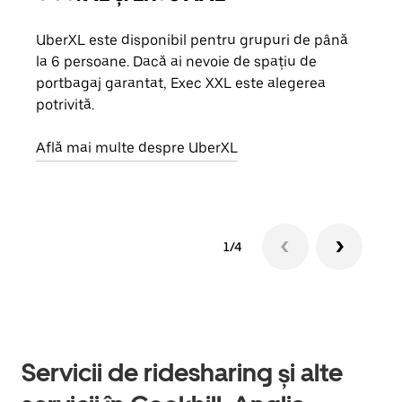
UberXL este disponibil pentru grupuri de până
Când 
la 6 persoane. Dacă ai nevoie de spațiu de
de g
portbagaj garantat, Exec XXL este alegerea
prop
potrivită.
Află
Află mai multe despre UberXL
1/4
Servicii de ridesharing și alte