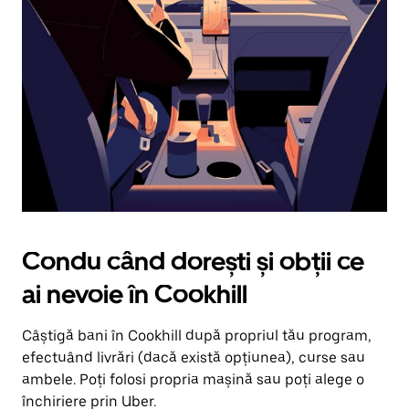
în
jos.
Închide
calendarul
apăsând
pe
butonul
Escape.
Condu când dorești și obții ce
ai nevoie în Cookhill
Câștigă bani în Cookhill după propriul tău program,
efectuând livrări (dacă există opțiunea), curse sau
ambele. Poți folosi propria mașină sau poți alege o
închiriere prin Uber.