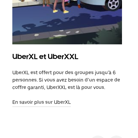
UberXL et UberXXL
Co
UberXL est offert pour des groupes jusqu’à 6
Lors
personnes. Si vous avez besoin d’un espace de
votr
coffre garanti, UberXXL est là pour vous.
ajou
de d
En savoir plus sur UberXL
En s