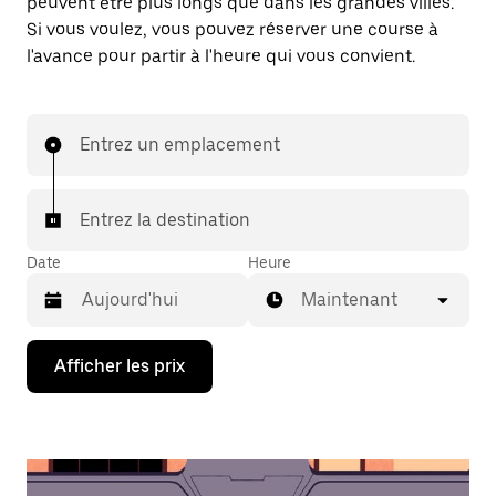
peuvent être plus longs que dans les grandes villes.
Si vous voulez, vous pouvez réserver une course à
l'avance pour partir à l'heure qui vous convient.
Entrez un emplacement
Entrez la destination
Date
Heure
Maintenant
Appuyez
Afficher les prix
sur
la
flèche
vers
le
bas
pour