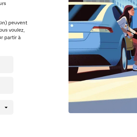
urs
ton) peuvent
vous voulez,
r partir à