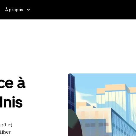
À propos
ce à
Unis
ord et
 Uber