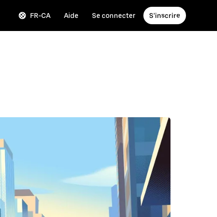
FR-CA
Aide
Se connecter
S'inscrire