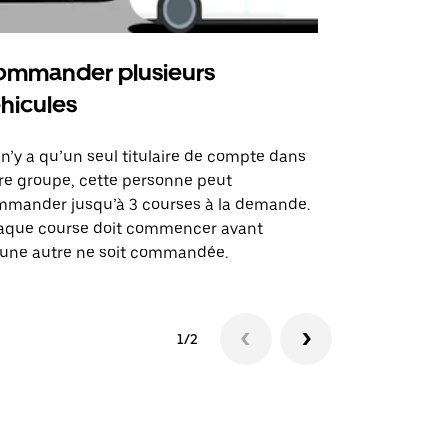
mmander plusieurs
Uber Shu
hicules
Notre option
des itinérai
l n’y a qu’un seul titulaire de compte dans
lieux d’évé
re groupe, cette personne peut
mander jusqu’à 3 courses à la demande.
Voir la dispo
aque course doit commencer avant
une autre ne soit commandée.
1/2