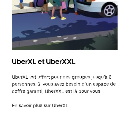
UberXL et UberXXL
Co
UberXL est offert pour des groupes jusqu’à 6
Lors
personnes. Si vous avez besoin d’un espace de
votr
coffre garanti, UberXXL est là pour vous.
ajou
de d
En savoir plus sur UberXL
En s