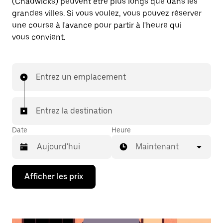
(Chadwicks) peuvent être plus longs que dans les
grandes villes. Si vous voulez, vous pouvez réserver
une course à l'avance pour partir à l'heure qui
vous convient.
Entrez un emplacement
Entrez la destination
Date
Heure
Maintenant
Appuyez
Afficher les prix
sur
la
flèche
vers
le