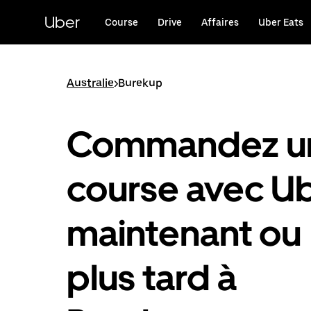
Passer
au
Uber
Course
Drive
Affaires
Uber Eats
contenu
principal
Australie
>
Burekup
Commandez u
course avec U
maintenant ou
plus tard à