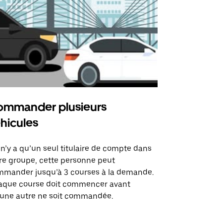
mmander plusieurs
Uber Shu
hicules
Notre option
des itinérai
l n’y a qu’un seul titulaire de compte dans
lieux d’évé
re groupe, cette personne peut
mander jusqu’à 3 courses à la demande.
Voir la dispo
aque course doit commencer avant
une autre ne soit commandée.