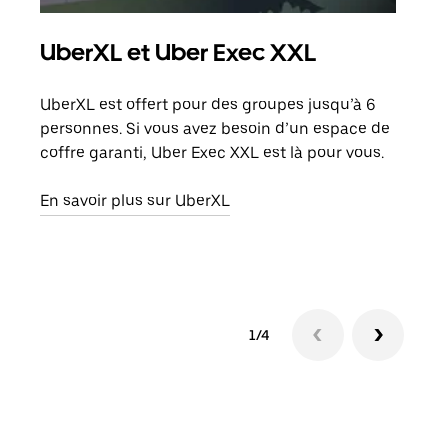
UberXL et Uber Exec XXL
Co
UberXL est offert pour des groupes jusqu’à 6
Lors
personnes. Si vous avez besoin d’un espace de
votr
coffre garanti, Uber Exec XXL est là pour vous.
ajou
de d
En savoir plus sur UberXL
En s
1/4