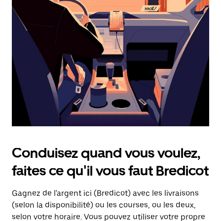
une
date.
Appuyez
sur
la
touche
d'échappement
pour
fermer
le
calendrier.
Conduisez quand vous voulez,
faites ce qu'il vous faut Bredicot
Gagnez de l'argent ici (Bredicot) avec les livraisons
(selon la disponibilité) ou les courses, ou les deux,
selon votre horaire. Vous pouvez utiliser votre propre