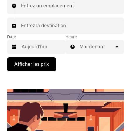
Entrez un emplacement
Entrez la destination
Date
Heure
Maintenant
Appuyez
Afficher les prix
sur
la
flèche
vers
le
bas
pour
interagir
avec
le
calendrier
et
sélectionner