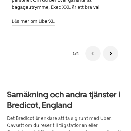
personer. Om du behöver garanterat
din 
bagageutrymme, Exec XXL är ett bra val.
egen
Läs mer om UberXL
Läs 
1/4
Samåkning och andra tjänster i
Bredicot, England
Det Bredicot är enklare att ta sig runt med Uber.
Oavsett om du reser till tågstationen eller