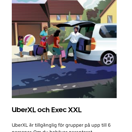
UberXL och Exec XXL
Gr
UberXL är tillgänglig för grupper på upp till 6
När d