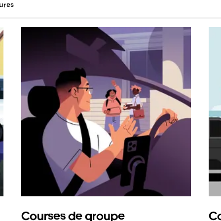
tures
Courses de groupe
Co