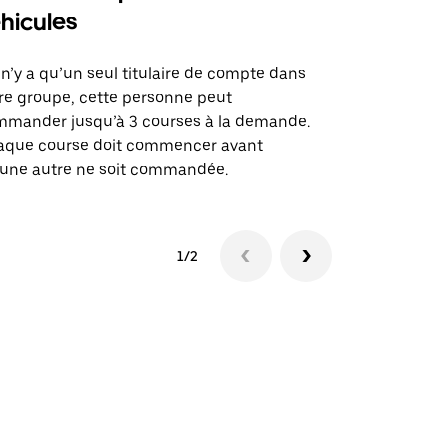
hicules
Notre option
des itinérai
l n’y a qu’un seul titulaire de compte dans
lieux d’évé
re groupe, cette personne peut
mander jusqu’à 3 courses à la demande.
Voir la dispo
aque course doit commencer avant
une autre ne soit commandée.
1/2