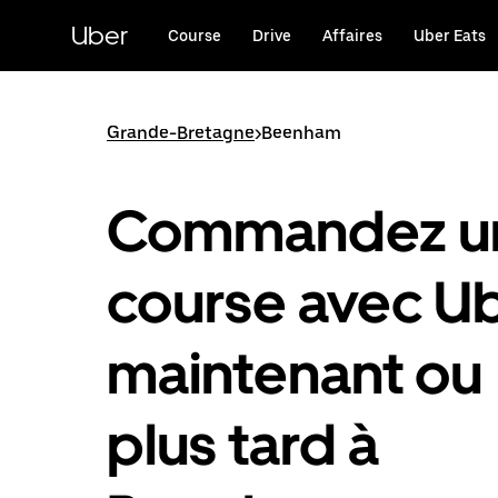
Passer
au
Uber
Course
Drive
Affaires
Uber Eats
contenu
principal
Grande-Bretagne
>
Beenham
Commandez u
course avec U
maintenant ou
plus tard à