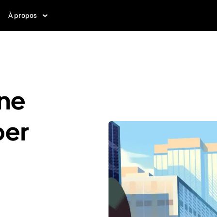
À propos
ne
ber