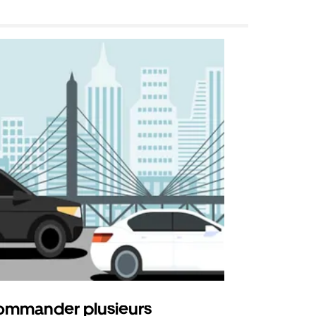
mmander plusieurs
Uber Shu