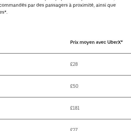
s commandés par des passagers à proximité, ainsi que
es*.
Prix moyen avec UberX*
£28
£50
£181
£27