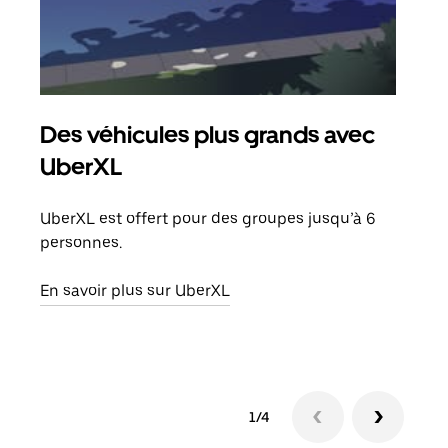
Des véhicules plus grands avec
Co
UberXL
Lors
votr
UberXL est offert pour des groupes jusqu’à 6
ajou
personnes.
de d
En savoir plus sur UberXL
En s
1/4