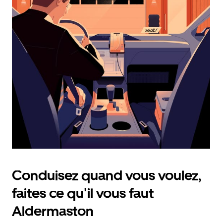
calendrier
et
sélectionner
une
date.
Appuyez
sur
la
touche
d'échappement
pour
fermer
le
calendrier.
Conduisez quand vous voulez,
faites ce qu'il vous faut
Aldermaston