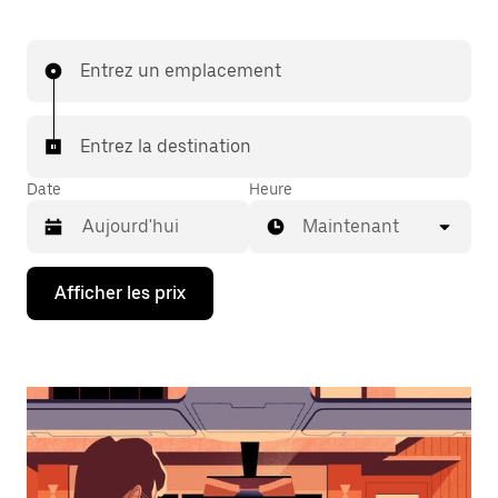
Entrez un emplacement
Entrez la destination
Date
Heure
Maintenant
Appuyez
Afficher les prix
sur
la
flèche
vers
le
bas
pour
interagir
avec
le