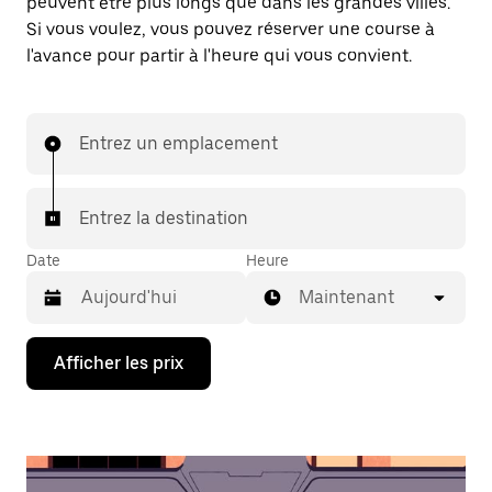
peuvent être plus longs que dans les grandes villes.
Si vous voulez, vous pouvez réserver une course à
l'avance pour partir à l'heure qui vous convient.
Entrez un emplacement
Entrez la destination
Date
Heure
Maintenant
Appuyez
Afficher les prix
sur
la
flèche
vers
le
bas
pour