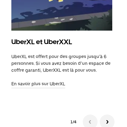
UberXL et UberXXL
Co
UberXL est offert pour des groupes jusqu’à 6
Lors
personnes. Si vous avez besoin d’un espace de
votr
coffre garanti, UberXXL est là pour vous.
ajou
de d
En savoir plus sur UberXL
En s
1/4