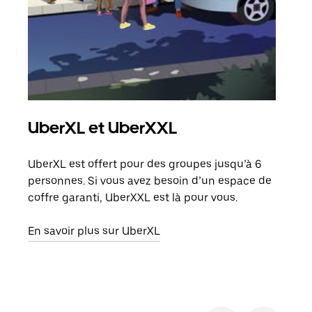
UberXL et UberXXL
Co
UberXL est offert pour des groupes jusqu’à 6
Lors
personnes. Si vous avez besoin d’un espace de
votr
coffre garanti, UberXXL est là pour vous.
ajou
de d
En savoir plus sur UberXL
En s