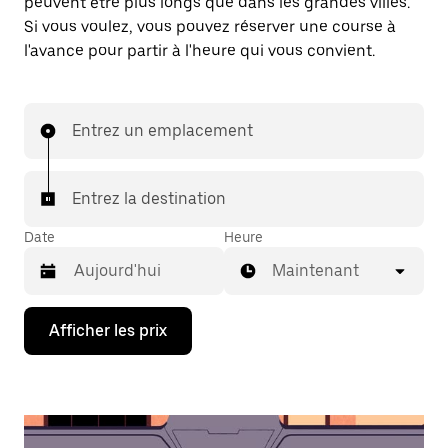
peuvent être plus longs que dans les grandes villes.
Si vous voulez, vous pouvez réserver une course à
l'avance pour partir à l'heure qui vous convient.
Entrez un emplacement
Entrez la destination
Date
Heure
Maintenant
Appuyez
Afficher les prix
sur
la
flèche
vers
le
bas
pour