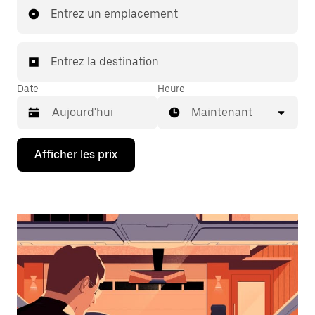
Entrez un emplacement
Entrez la destination
Date
Heure
Maintenant
Appuyez
Afficher les prix
sur
la
flèche
vers
le
bas
pour
interagir
avec
le
calendrier
et
sélectionner