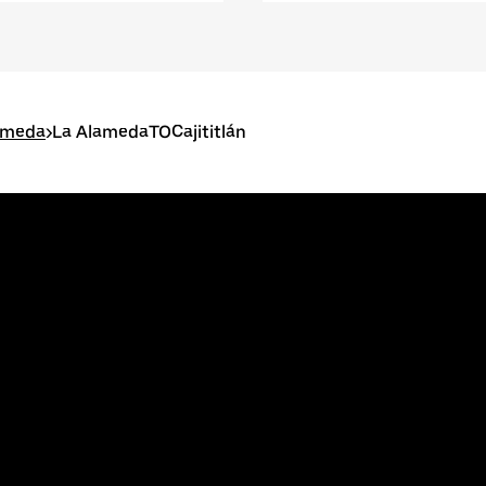
lameda
>
La AlamedaTOCajititlán