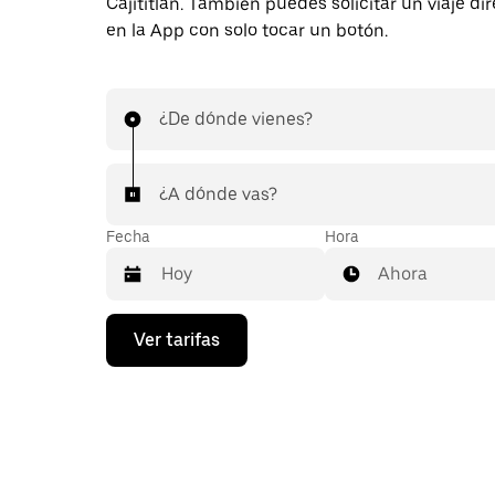
Cajititlán. También puedes solicitar un viaje d
en la App con solo tocar un botón.
¿De dónde vienes?
¿A dónde vas?
Fecha
Hora
Ahora
Presiona
Ver tarifas
la
flecha
hacia
abajo
para
interactuar
con
el