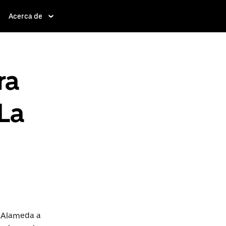
Acerca de
ra
 La
a Alameda a