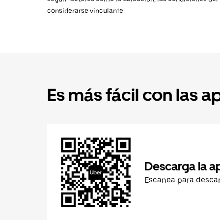
considerarse vinculante.
Es más fácil con las a
Descarga la a
Escanea para desca