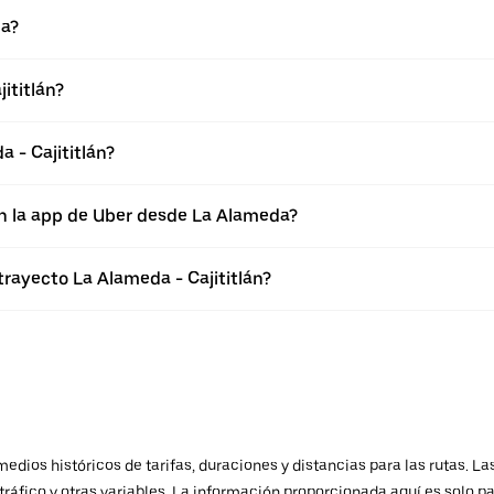
da?
ititlán?
 - Cajititlán?
en la app de Uber desde La Alameda?
trayecto La Alameda - Cajititlán?
ios históricos de tarifas, duraciones y distancias para las rutas. Las
ráfico y otras variables. La información proporcionada aquí es solo pa