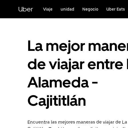
Saltar
al
Uber
Viaje
unidad
Negocio
Uber Eats
contenido
principal
La mejor mane
de viajar entre
Alameda -
Cajititlán
Encuentra las mejores maneras de viajar de L