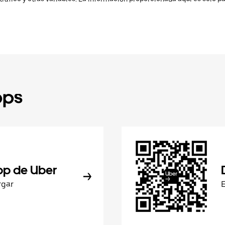
pps
pp de Uber
rgar