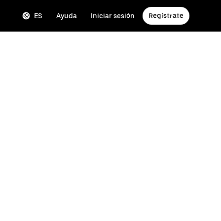
ES
Ayuda
Iniciar sesión
Regístrate