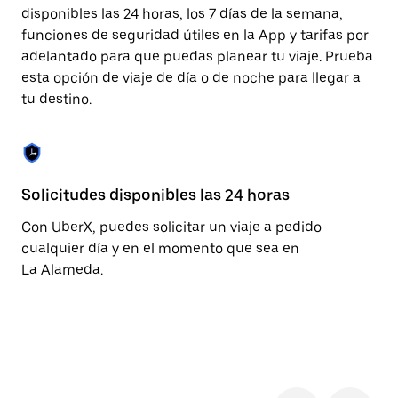
cerrar
disponibles las 24 horas, los 7 días de la semana,
el
funciones de seguridad útiles en la App y tarifas por
calendario.
adelantado para que puedas planear tu viaje. Prueba
esta opción de viaje de día o de noche para llegar a
tu destino.
Solicitudes disponibles las 24 horas
Fu
Con UberX, puedes solicitar un viaje a pedido
La
cualquier día y en el momento que sea en
pa
La Alameda.
se
de
pe
ca