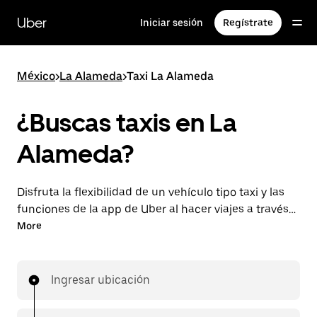
Saltar
al
Uber
Iniciar sesión
Regístrate
contenido
principal
México
>
La Alameda
>
Taxi La Alameda
¿Buscas taxis en La
Alameda?
Disfruta la flexibilidad de un vehículo tipo taxi y las
funciones de la app de Uber al hacer viajes a través
de UberX en La Alameda. Puedes solicitar viajes de
More
última hora o reservar en cualquier momento desde
la app o en línea para conseguir tarifas por
adelantado económicas para cada viaje.
Ingresar ubicación