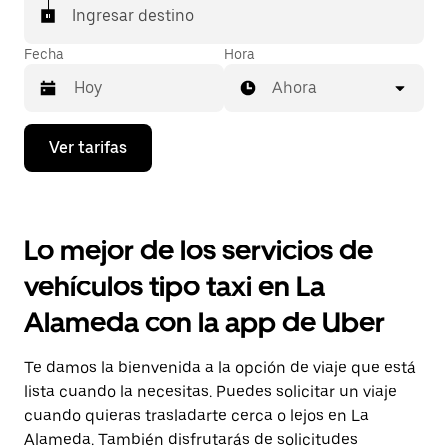
Ingresar destino
Fecha
Hora
Ahora
Presiona
Ver tarifas
la
flecha
hacia
abajo
para
Lo mejor de los servicios de
interactuar
con
vehículos tipo taxi en La
el
calendario
Alameda con la app de Uber
y
selecciona
una
Te damos la bienvenida a la opción de viaje que está
fecha.
Presiona
lista cuando la necesitas. Puedes solicitar un viaje
la
cuando quieras trasladarte cerca o lejos en La
tecla Esc
Alameda. También disfrutarás de solicitudes
para