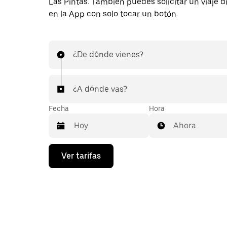
Las Pintas. También puedes solicitar un viaje 
en la App con solo tocar un botón.
¿De dónde vienes?
¿A dónde vas?
Fecha
Hora
Ahora
Presiona
Ver tarifas
la
flecha
hacia
abajo
para
interactuar
con
el