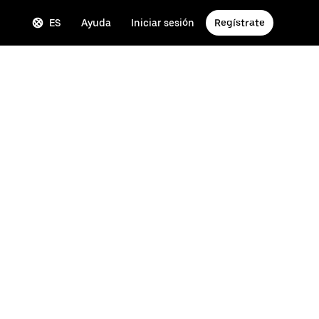
ES
Ayuda
Iniciar sesión
Regístrate