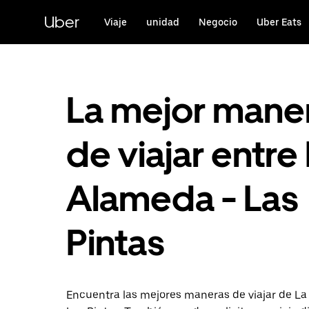
Saltar
al
Uber
Viaje
unidad
Negocio
Uber Eats
contenido
principal
La mejor mane
de viajar entre
Alameda - Las
Pintas
Encuentra las mejores maneras de viajar de L