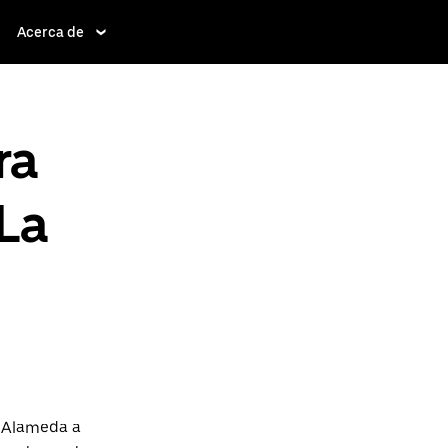
Acerca de
ra
 La
a Alameda a