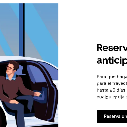
Reserv
antici
Para que hagas
para el trayec
hasta 90 días 
cualquier día 
Reserva un