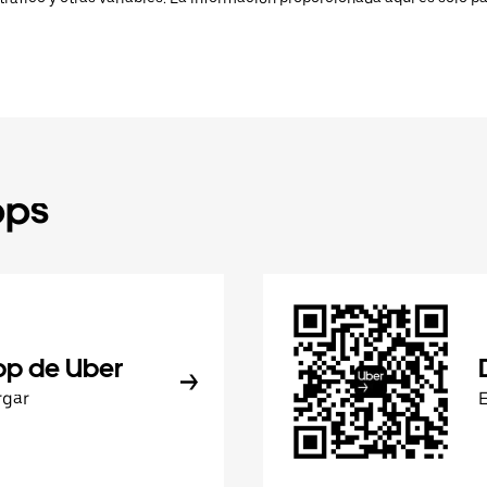
pps
pp de Uber
rgar