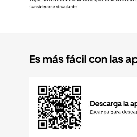
considerarse vinculante.
Es más fácil con las a
Descarga la a
Escanea para desca