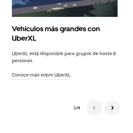
Vehículos más grandes con
Via
UberXL
Cuan
viaj
UberXL está disponible para grupos de hasta 6
prop
personas.
Obté
Conoce más sobre UberXL
1/4