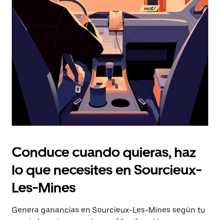
Presiona
la
tecla Esc
para
cerrar
el
calendario.
Conduce cuando quieras, haz
lo que necesites en Sourcieux-
Les-Mines
Genera ganancias en Sourcieux-Les-Mines según tu