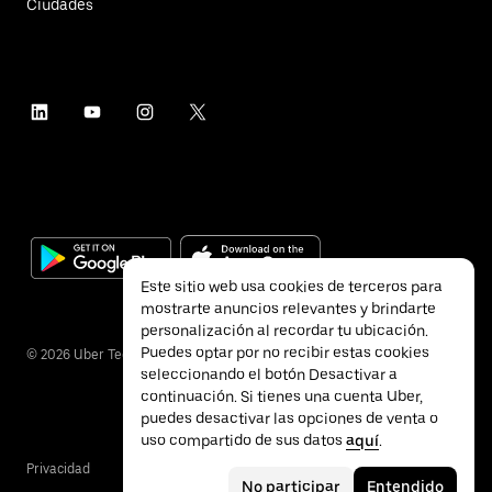
Ciudades
Este sitio web usa cookies de terceros para
mostrarte anuncios relevantes y brindarte
personalización al recordar tu ubicación.
Puedes optar por no recibir estas cookies
©
2026
Uber Technologies Inc.
seleccionando el botón Desactivar a
continuación. Si tienes una cuenta Uber,
puedes desactivar las opciones de venta o
uso compartido de sus datos
aquí
.
Privacidad
Accesibilidad
Términos
No participar
Entendido