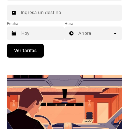
Ingresa un destino
Fecha
Hora
Ahora
Presiona
Ver tarifas
la
flecha
hacia
abajo
para
interactuar
con
el
calendario
y
selecciona
una
fecha.
Presiona
la