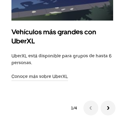
Vehículos más grandes con
Via
UberXL
Cuan
viaj
UberXL está disponible para grupos de hasta 6
prop
personas.
Obté
Conoce más sobre UberXL
1/4