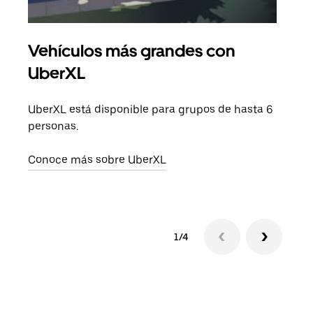
Vehículos más grandes con
Via
UberXL
Cuan
viaj
UberXL está disponible para grupos de hasta 6
prop
personas.
Obté
Conoce más sobre UberXL
1/4