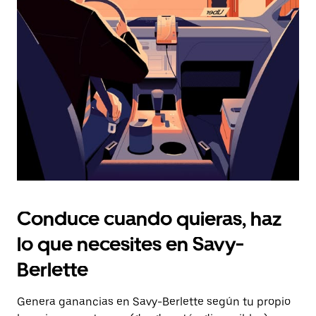
Presiona
la
tecla Esc
para
cerrar
el
calendario.
Conduce cuando quieras, haz
lo que necesites en Savy-
Berlette
Genera ganancias en Savy-Berlette según tu propio