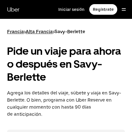
Saltar
al
Uber
Iniciar sesión
Regístrate
contenido
principal
Francia
>
Alta Francia
>
Savy-Berlette
Pide un viaje para ahora
o después en Savy-
Berlette
Agrega los detalles del viaje, súbete y viaja en Savy-
Berlette. O bien, programa con Uber Reserve en
cualquier momento con hasta 90 días
de anticipación.