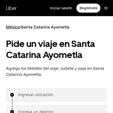
Saltar
al
Uber
Iniciar sesión
Regístrate
contenido
principal
México
>
Santa Catarina Ayometla
Pide un viaje en Santa
Catarina Ayometla
Agrega los detalles del viaje, súbete y viaja en Santa
Catarina Ayometla.
Ingresar ubicación
Ingresa un destino