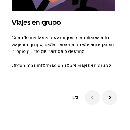
Viajes en grupo
Sol
Cuando invitas a tus amigos o familiares a tu
Si s
viaje en grupo, cada persona puede agregar su
tu g
propio punto de partida o destino.
dema
solic
Obtén más información sobre viajes en grupo
1/3