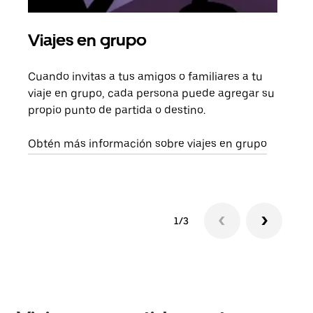
Viajes en grupo
Sol
Cuando invitas a tus amigos o familiares a tu
Si s
viaje en grupo, cada persona puede agregar su
tu g
propio punto de partida o destino.
dema
solic
Obtén más información sobre viajes en grupo
1/3