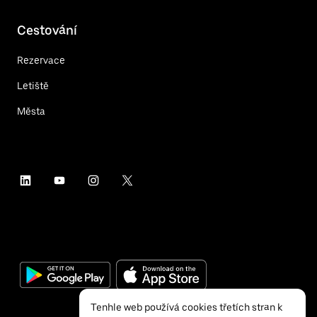
Cestování
Rezervace
Letiště
Města
Tenhle web používá cookies třetích stran k