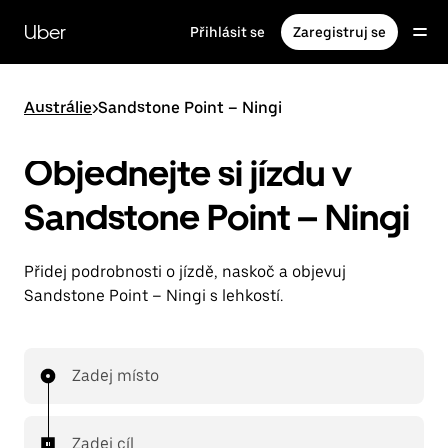
Přeskočit
na
Uber
Přihlásit se
Zaregistruj se
hlavní
obsah
Austrálie
>
Sandstone Point – Ningi
Objednejte si jízdu v
Sandstone Point – Ningi
Přidej podrobnosti o jízdě, naskoč a objevuj
Sandstone Point – Ningi s lehkostí.
Zadej místo
Zadej cíl