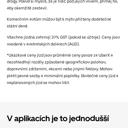
drogy. Pokud si myslíš, že je řidič pod jejich vlivem, přiměj ho,
aby okamžitě zastavil.
Komerčním autům můžou být k mýtu přičteny dodatečné
státní daně.
Všechna jízdná zahrnují 10% GST (pokud se účtuje). Ceny jsou
uvedené v australských dolarech (AUD).
*Ukázkové ceny jízd jsou průměrné ceny pouze za UberX a
nezohledňují rozdíly způsobené geografickou polohou,
dopravními zdrženími, akcemi nebo jinými faktory. Mohou
platit pevné sazby a minimální poplatky. Skutečné ceny jízd a
naplánovaných jízd se mohou lišit.
V aplikacích je to jednodušší