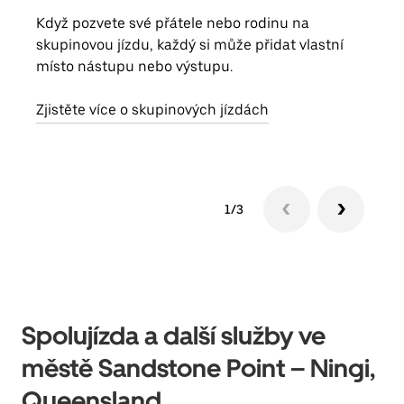
Když pozvete své přátele nebo rodinu na
Poku
skupinovou jízdu, každý si může přidat vlastní
účtu
místo nástupu nebo výstupu.
Každ
obje
Zjistěte více o skupinových jízdách
1/3
Spolujízda a další služby ve
městě Sandstone Point – Ningi,
Queensland