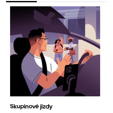
Skupinové jízdy
Obj