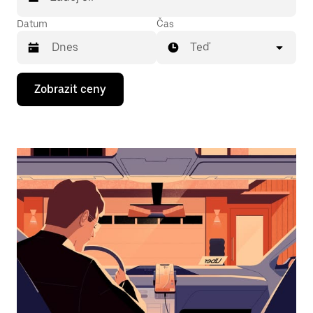
Datum
Čas
Teď
Stisknutím
Zobrazit ceny
klávesy
se
šipkou
dolů
otevřeš
kalendář
a můžeš
vybrat
datum.
Stisknutím
klávesy
Esc
zavřeš
kalendář.