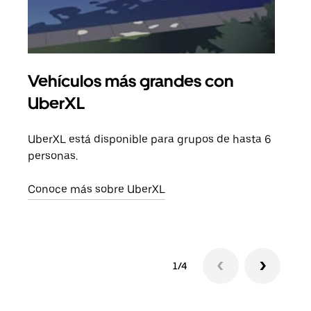
Vehículos más grandes con
Via
UberXL
Cuan
viaj
UberXL está disponible para grupos de hasta 6
prop
personas.
Obté
Conoce más sobre UberXL
1/4