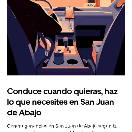
Presiona
la
tecla Esc
para
cerrar
el
calendario.
Conduce cuando quieras, haz
lo que necesites en San Juan
de Abajo
Genera ganancias en San Juan de Abajo según tu