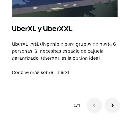
UberXL y UberXXL
Via
UberXL está disponible para grupos de hasta 6
Cuan
personas. Si necesitas espacio de cajuela
viaj
garantizado, UberXXL es la opción ideal.
prop
Conoce más sobre UberXL
Obté
1/4