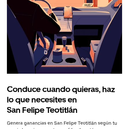
Presiona
la
tecla Esc
para
cerrar
el
calendario.
Conduce cuando quieras, haz
lo que necesites en
San Felipe Teotitlán
Genera ganancias en San Felipe Teotitlán según tu