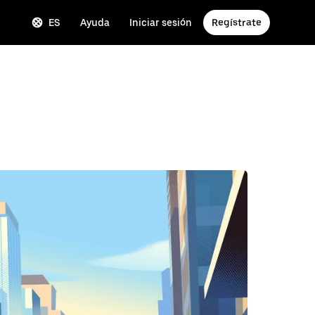
ES
Ayuda
Iniciar sesión
Regístrate