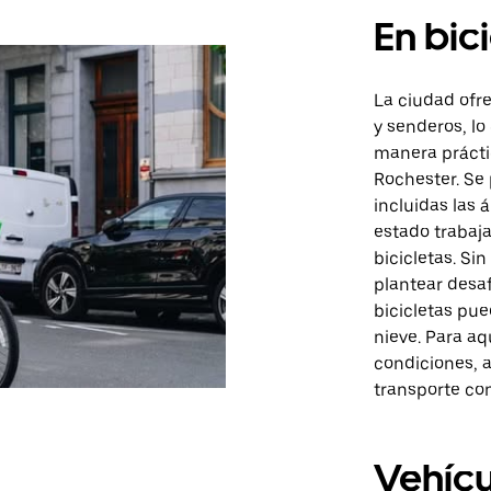
En bic
La ciudad ofre
y senderos, lo
manera práctic
Rochester. Se
incluidas las 
estado trabaj
bicicletas. Si
plantear desafí
bicicletas pu
nieve. Para a
condiciones, 
transporte co
Vehícu