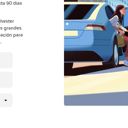
sta 90 días
chester
s grandes.
pación para
.