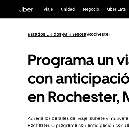
Saltar
al
Uber
Viaje
unidad
Negocio
Uber Eats
contenido
principal
Estados Unidos
>
Minnesota
>
Rochester
Programa un vi
con anticipaci
en Rochester,
Agrega los detalles del viaje, súbete y muévete
Rochester. O programa con anticipación con U