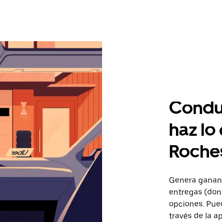
Condu
haz lo
Roche
Genera gananc
entregas (don
opciones. Pued
través de la a