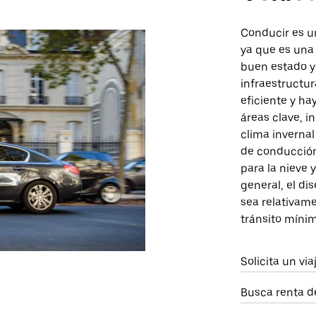
Conducir es u
ya que es una 
buen estado y
infraestructur
eficiente y h
áreas clave, i
clima inverna
de conducción
para la nieve 
general, el di
sea relativame
tránsito mínim
Solicita un vi
Busca renta d