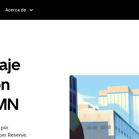
Acerca de
aje
ón
 MN
 por
ber Reserve.