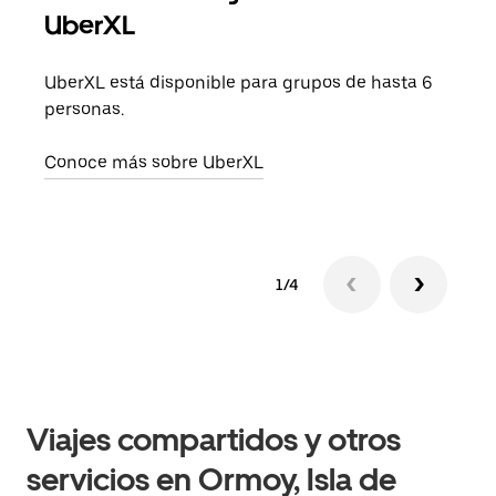
UberXL
Cuan
viaj
UberXL está disponible para grupos de hasta 6
prop
personas.
Obté
Conoce más sobre UberXL
1/4
Viajes compartidos y otros
servicios en Ormoy, Isla de