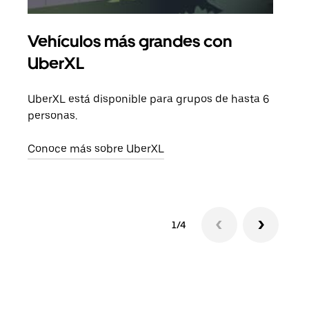
Vehículos más grandes con
Via
UberXL
Cuan
viaj
UberXL está disponible para grupos de hasta 6
prop
personas.
Obté
Conoce más sobre UberXL
1/4