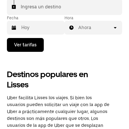
Ingresa un destino
Fecha
Hora
Ahora
Presiona
Ver tarifas
la
flecha
hacia
abajo
para
Destinos populares en
interactuar
con
Lisses
el
calendario
y
Uber facilita Lisses los viajes. Si bien los
selecciona
una
usuarios pueden solicitar un viaje con la app de
fecha.
Uber a prácticamente cualquier lugar, algunos
Presiona
destinos son más populares que otros. Los
la
tecla Esc
usuarios de la app de Uber que se desplazan