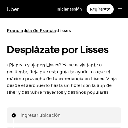
Saltar
al
Uber
Iniciar sesión
Regístrate
contenido
principal
Francia
>
Isla de Francia
>
Lisses
Desplázate por Lisses
¿Planeas viajar en Lisses? Ya seas visitante o
residente, deja que esta guía te ayude a sacar el
máximo provecho de tu experiencia en Lisses. Viaja
desde el aeropuerto hasta un hotel con la app de
Uber y descubre trayectos y destinos populares.
Ingresar ubicación