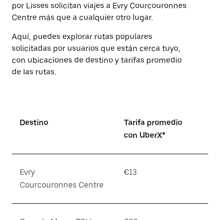
para
por Lisses solicitan viajes a Evry Courcouronnes
cerrar
Centre más que a cualquier otro lugar.
el
calendario.
Aquí, puedes explorar rutas populares
solicitadas por usuarios que están cerca tuyo,
con ubicaciones de destino y tarifas promedio
de las rutas.
Destino
Tarifa promedio
con UberX*
Evry
€13
Courcouronnes Centre