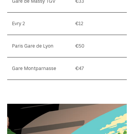
Gare de Massy TGV
€33
Evry 2
€12
Paris Gare de Lyon
€50
Gare Montparnasse
€47